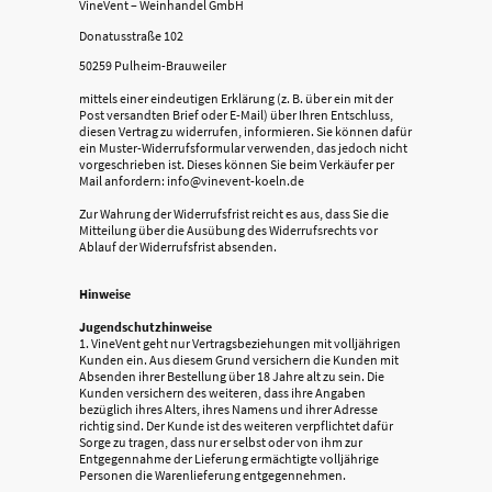
VineVent – Weinhandel GmbH
Donatusstraße 102
50259 Pulheim-Brauweiler
mittels einer eindeutigen Erklärung (z. B. über ein mit der
Post versandten Brief oder E-Mail) über Ihren Entschluss,
diesen Vertrag zu widerrufen, informieren. Sie können dafür
ein Muster-Widerrufsformular verwenden, das jedoch nicht
vorgeschrieben ist. Dieses können Sie beim Verkäufer per
Mail anfordern: info@vinevent-koeln.de
Zur Wahrung der Widerrufsfrist reicht es aus, dass Sie die
Mitteilung über die Ausübung des Widerrufsrechts vor
Ablauf der Widerrufsfrist absenden.
Hinweise
Jugendschutzhinweise
1. VineVent geht nur Vertragsbeziehungen mit volljährigen
Kunden ein. Aus diesem Grund versichern die Kunden mit
Absenden ihrer Bestellung über 18 Jahre alt zu sein. Die
Kunden versichern des weiteren, dass ihre Angaben
bezüglich ihres Alters, ihres Namens und ihrer Adresse
richtig sind. Der Kunde ist des weiteren verpflichtet dafür
Sorge zu tragen, dass nur er selbst oder von ihm zur
Entgegennahme der Lieferung ermächtigte volljährige
Personen die Warenlieferung entgegennehmen.