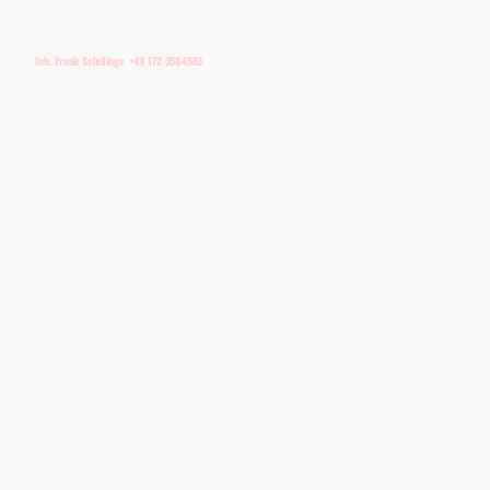
Inh. Frank Schillings +49 172 3504583
AGB