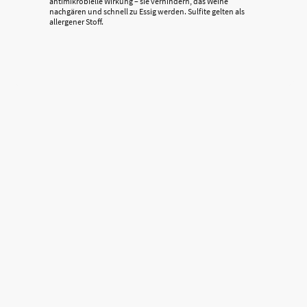
antimikrobielle Wirkung – sie verhindern, das Weine
nachgären und schnell zu Essig werden. Sulfite gelten als
allergener Stoff.
Impressum