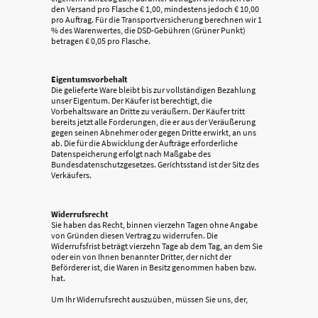
den Versand pro Flasche € 1,00, mindestens jedoch € 10,00
pro Auftrag. Für die Transportversicherung berechnen wir 1
% des Warenwertes, die DSD-Gebühren (Grüner Punkt)
betragen € 0,05 pro Flasche.
Eigentumsvorbehalt
Die gelieferte Ware bleibt bis zur vollständigen Bezahlung
unser Eigentum. Der Käufer ist berechtigt, die
Vorbehaltsware an Dritte zu veräußern. Der Käufer tritt
bereits jetzt alle Forderungen, die er aus der Veräußerung
gegen seinen Abnehmer oder gegen Dritte erwirkt, an uns
ab. Die für die Abwicklung der Aufträge erforderliche
Datenspeicherung erfolgt nach Maßgabe des
Bundesdatenschutzgesetzes. Gerichtsstand ist der Sitz des
Verkäufers.
Widerrufsrecht
Sie haben das Recht, binnen vierzehn Tagen ohne Angabe
von Gründen diesen Vertrag zu widerrufen. Die
Widerrufsfrist beträgt vierzehn Tage ab dem Tag, an dem Sie
oder ein von Ihnen benannter Dritter, der nicht der
Beförderer ist, die Waren in Besitz genommen haben bzw.
hat.
Um Ihr Widerrufsrecht auszuüben, müssen Sie uns, der,