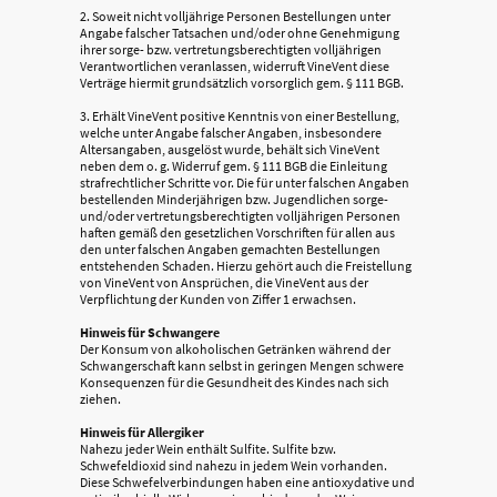
2. Soweit nicht volljährige Personen Bestellungen unter
Angabe falscher Tatsachen und/oder ohne Genehmigung
ihrer sorge- bzw. vertretungsberechtigten volljährigen
Verantwortlichen veranlassen, widerruft VineVent diese
Verträge hiermit grundsätzlich vorsorglich gem. § 111 BGB.
3. Erhält VineVent positive Kenntnis von einer Bestellung,
welche unter Angabe falscher Angaben, insbesondere
Altersangaben, ausgelöst wurde, behält sich VineVent
neben dem o. g. Widerruf gem. § 111 BGB die Einleitung
strafrechtlicher Schritte vor. Die für unter falschen Angaben
bestellenden Minderjährigen bzw. Jugendlichen sorge-
und/oder vertretungsberechtigten volljährigen Personen
haften gemäß den gesetzlichen Vorschriften für allen aus
den unter falschen Angaben gemachten Bestellungen
entstehenden Schaden. Hierzu gehört auch die Freistellung
von VineVent von Ansprüchen, die VineVent aus der
Verpflichtung der Kunden von Ziffer 1 erwachsen.
Hinweis für Schwangere
Der Konsum von alkoholischen Getränken während der
Schwangerschaft kann selbst in geringen Mengen schwere
Konsequenzen für die Gesundheit des Kindes nach sich
ziehen.
Hinweis für Allergiker
Nahezu jeder Wein enthält Sulfite. Sulfite bzw.
Schwefeldioxid sind nahezu in jedem Wein vorhanden.
Diese Schwefelverbindungen haben eine antioxydative und