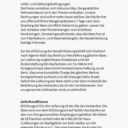
Liefer- und Zahlungsbedingungen
Die Preise verstehen sich inklusive Glas. Die gesetzliche
Mehrwertsteuer ist in den Preisen enthalten. Unsere
Rechnungen sind sofort netto Kasse zahlbar. Der Käufer hat
uns offensichtliche Mängel spätestens 7 Tage nach dem
Empfang der Ware schriftlich bekannt zu geben. Lassen Sie
sich Schäden oder Mindermengen vom Anlieferer
bescheinigen. VineVent gewährleistet, dass die Ware frei ist
von Fabrikations- und Materialmängeln. Die Gewährleistung
beträgt 3 Monate.
Zur Durchführung der Gewährleistung behält sich VineVent
nach eigener Wahl das Recht zur Neulieferung gleicher Ware,
zur Lieferung vergleichbarer Ersatzware und die
Rückerstattung des Kaufpreises vor. Für Weine mit
Korkgeschmack übernimmt VineVent keine Haftung, es sei
denn, dass eine komplette Charge des gleichen Weines
Korkgeschmack aufweist und der Erzeuger dafür Ersatz
liefert! Die Lieferung der Ware steht unter dem Vorbehalt der
Belieferung des Verkäufers durch den Vorlieferanten. Von
uns genannte Lieferzeiten sind unverbindlich.
Lieferkonditionen
Erfüllungsort für die Lieferung ist der Sitz des Verkäufers. Die
Ware wird von dem Erfüllungsort auf Gefahr des Käufers an
den von ihm gewünschten Empfangsort geliefert. Wir liefern
ab 18 Flaschen sortiert oder ab € 400,00 frei Haus
(Lieferungen im Stadtgebiet von Köln stellen wir mit
eigenem Fahrzeug zu!). Darunter betragen die Kosten für