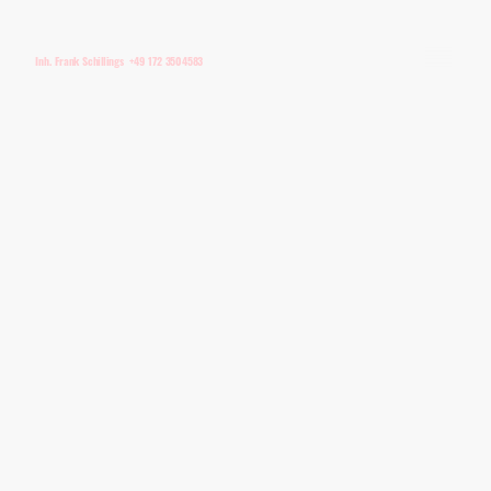
Inh. Frank Schillings +49 172 3504583