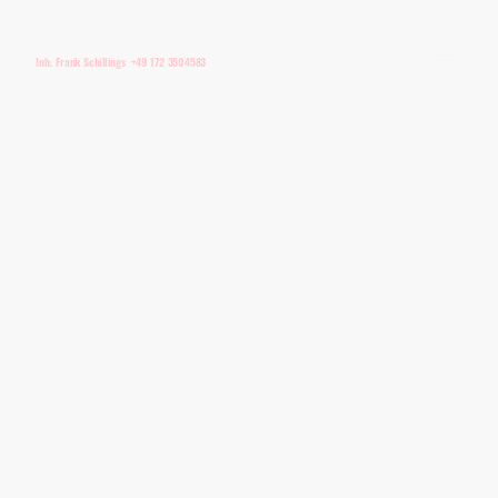
Inh. Frank Schillings +49 172 3504583