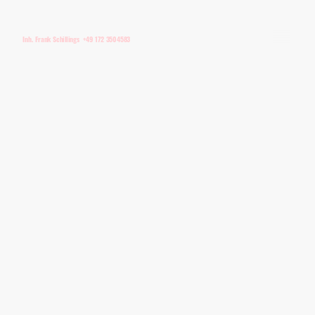
Inh. Frank Schillings +49 172 3504583