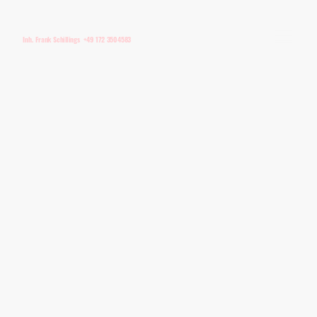
Inh. Frank Schillings +49 172 3504583