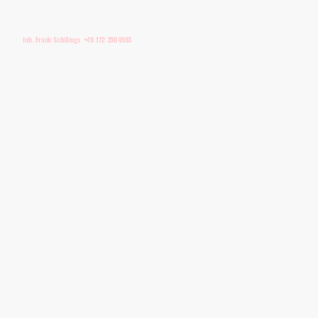
Inh. Frank Schillings +49 172 3504583