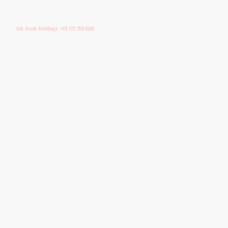
Inh. Frank Schillings +49 172 3504583