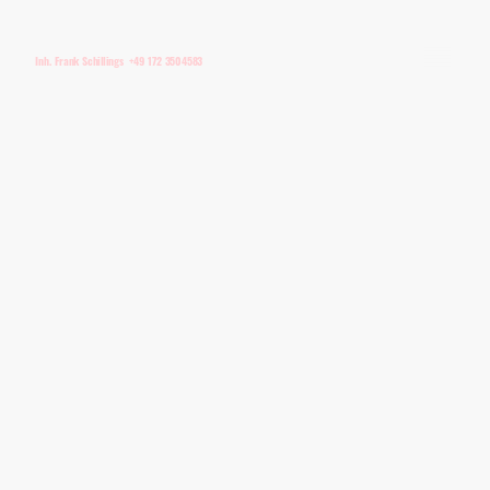
Inh. Frank Schillings +49 172 3504583