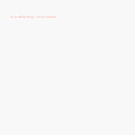
Inh. Frank Schillings +49 172 3504583